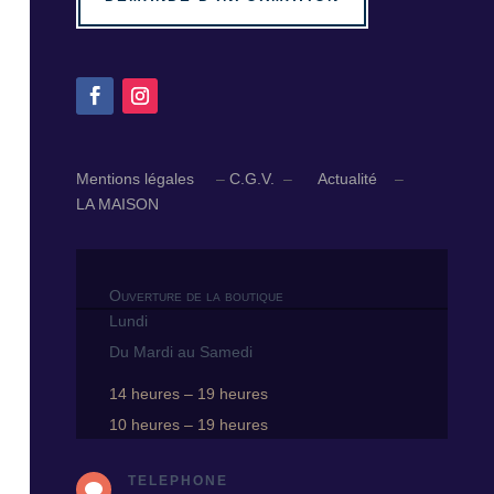
Mentions légales
–
C.G.V.
–
Actualité
–
LA MAISON
Ouverture de la boutique
Lundi
Du Mardi au Samedi
14 heures – 19 heures
10 heures – 19 heures
TELEPHONE
